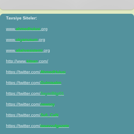
Tavsiye Siteler:
www.
ahmedhulusi
.org
www.
okyanusum
.org
www.
allahvesistemi
.org
http://www.
kitsan
.com/
https://twitter.com/
AhmedHulusi
https://twitter.com/
Gulmisalim
https://twitter.com/
SayarBilgi01
https://twitter.com/
newsoy
https://twitter.com
/
S
ufi_CaN
https://twitter.com/
tasavvufgazete