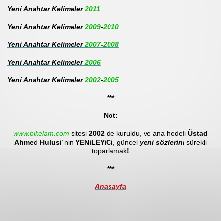
Yeni Anahtar Kelimeler
2011
Yeni Anahtar Kelimeler
2009
-
2010
Yeni Anahtar Kelimeler
2007
-
2008
Yeni Anahtar Kelimeler
2006
Yeni Anahtar Kelimeler
2002
-
2005
***
Not:
www.bikelam.com
sitesi
2002
de kuruldu, ve ana hedefi
Üstad
Ahmed Hulusi
´nin
YENiLEYiCi
, güncel
yeni sözlerini
sürekli
toparlamak
!
***
Anasayfa