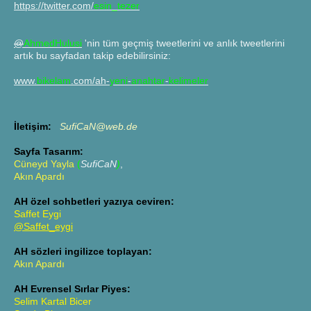
https://twitter.com/
esin_tezer
@
AhmedHulusi
'nin tüm geçmiş tweetlerini ve anlık tweetlerini
artık bu sayfadan takip edebilirsiniz:
www.
bikelam
.com/ah-
yeni
-
anahtar
-
kelimeler
İletişim:
SufiCaN@web.de
Sayfa Tasarım:
Cüneyd Ya
yla
(
SufiCaN
)
,
Akın Apardı
AH özel sohbetleri yazıya ceviren:
Saffet Eygi
@Saffet_eygi
AH sözleri ingilizce toplayan:
Akın Apardı
AH Evrensel Sırlar Piyes:
Selim Kartal Bicer